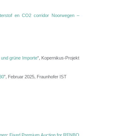
erstof en CO2 corridor Noorwegen –
g und grüne Importe
“, Kopernikus-Projekt
30
”, Februar 2025, Fraunhofer IST
ogen
;
Fixed Premium Auction for RFNBO