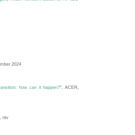
ember 2024
ransition: how can it happen?
”, ACER,
“, ntv