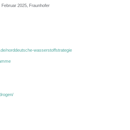
. Februar 2025, Fraunhofer
r.de/norddeutsche-wasserstoffstrategie
gramme
drogen/