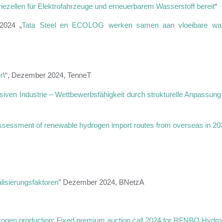
riezellen für Elektrofahrzeuge und erneuerbarem Wasserstoff bereit
“
2024 „
Tata Steel en ECOLOG werken samen aan vloeibare wat
r
\“, Dezember 2024, TenneT
nsiven Industrie – Wettbewerbsfähigkeit durch strukturelle Anpassun
sessment of renewable hydrogen import routes from overseas in 20
lisierungsfaktoren
” Dezember 2024, BNetzA
ogen production
;
Fixed premium auction call 2024 for RFNBO Hydr