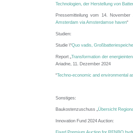
Technologien, der Herstellung von Batte
Pressemitteilung vom 14. November 
Amsterdam via Amsterdamse haven
“
Studien:
Studie \“
Quo vadis, Großbatteriespeiche
Report „
Transformation der energieinte
Ariadne, 11. Dezember 2024
“
Techno-economic and environmental as
Sonstiges:
Baukostenzuschuss „
Übersicht Regiona
Innovation Fund 2024 Auction:
Fixed Premium Auction for RFNBO hydr