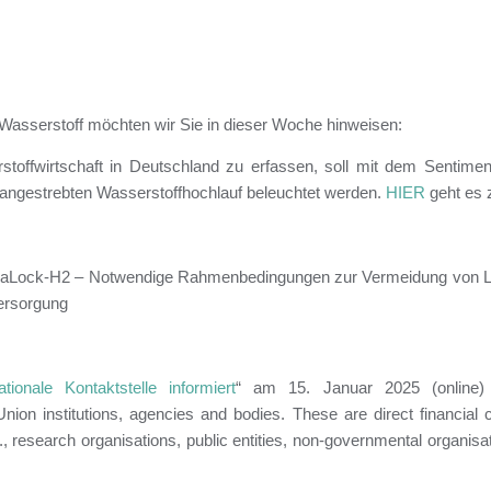
Wasserstoff möchten wir Sie in dieser Woche hinweisen:
offwirtschaft in Deutschland zu erfassen, soll mit dem Sentiment-
 angestrebten Wasserstoffhochlauf beleuchtet werden.
HIER
geht es 
Lock-H2 – Notwendige Rahmenbedingungen zur Vermeidung von Loc
versorgung
onale Kontaktstelle informiert
“ am 15.
Januar 2025 (onli
on institutions, agencies and bodies. These are direct financial c
g., research organisations, public entities, non-governmental organi