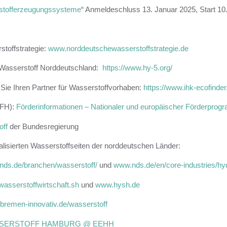
rstofferzeugungssysteme
“ Anmeldeschluss 13.
Januar 2025, Start 10
stoffstrategie:
www.norddeutschewasserstoffstrategie.de
en Wasserstoff Norddeutschland:
https://www.hy-5.org/
Sie Ihren Partner für Wasserstoffvorhaben:
https://www.ihk-ecofinde
EFH):
Förderinformationen – Nationaler und europäischer Förderpro
off
der Bundesregierung
lisierten Wasserstoffseiten der norddeutschen Länder:
ds.de/branchen/wasserstoff/
und
www.nds.de/en/core-industries/hy
asserstoffwirtschaft.sh
und
www.hysh.de
remen-innovativ.de/wasserstoff
SERSTOFF HAMBURG @ EEHH