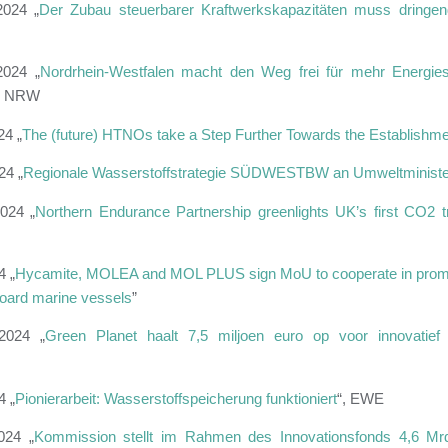
2024 „
Der Zubau steuerbarer Kraftwerkskapazitäten muss dringen
2024 „
Nordrhein-Westfalen macht den Weg frei für mehr Energies
nd NRW
24 „
The (future) HTNOs take a Step Further Towards the Establish
24 „
Regionale Wasserstoffstrategie SÜDWESTBW an Umweltminister
024 „
Northern Endurance Partnership greenlights UK’s first CO2 tr
4 „
Hycamite, MOLEA and MOL PLUS sign MoU to cooperate in promotin
board marine vessels
”
2024 „
Green Planet haalt 7,5 miljoen euro op voor innovatief 
4 „
Pionierarbeit: Wasserstoffspeicherung funktioniert
“, EWE
024 „
Kommission stellt im Rahmen des Innovationsfonds 4,6 Mr