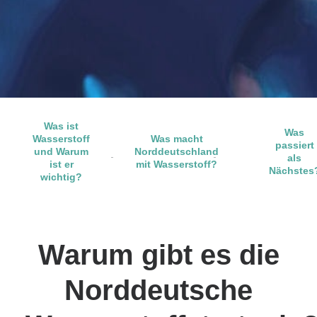
Was ist
Was
Wasserstoff
Was macht
passiert
und Warum
Norddeutschland
als
ist er
mit Wasserstoff?
Nächstes
wichtig?
Warum gibt es die
Norddeutsche