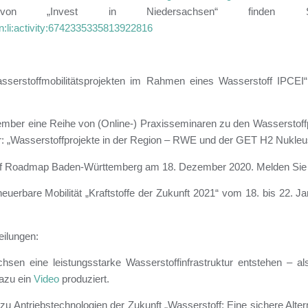
rag von „Invest in Niedersachsen“ finde
rn:li:activity:6742335335813922816
erstoffmobilitätsprojekten im Rahmen eines Wasserstoff IPCEI
mber eine Reihe von (Online-) Praxisseminaren zu den Wasserstof
: „Wasserstoffprojekte in der Region – RWE und der GET H2 Nukleus
ff Roadmap Baden-Württemberg am 18. Dezember 2020. Melden Sie s
neuerbare Mobilität „Kraftstoffe der Zukunft 2021“ vom 18. bis 22. J
eilungen:
en eine leistungsstarke Wasserstoffinfrastruktur entstehen – als
azu ein
Video
produziert.
zu Antriebstechnologien der Zukunft „Wasserstoff: Eine sichere Altern