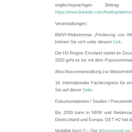
englischsprachigen Beit
https://www.linkedin.com/feed/update/u
Veranstaltungen:
BMVI-Webseminar „Förderung von Wass
können Sie sich unter diesem
Link
.
Die H2-Region Emsland startet im Deze
2020 geht es los mit dem Praxisseminar
Abschlussveranstaltung zur Wassersto
18. Internationaler Fachkongress für er
Sie auf dieser
Seite
.
Dokumentationen / Studien / Pressemitt
Bis 2030 kann in NRW und Niedersachs
Deutschland und Europa. GET H2 hat d
Mobilität hoch 5 – Der
Wissenspodcast