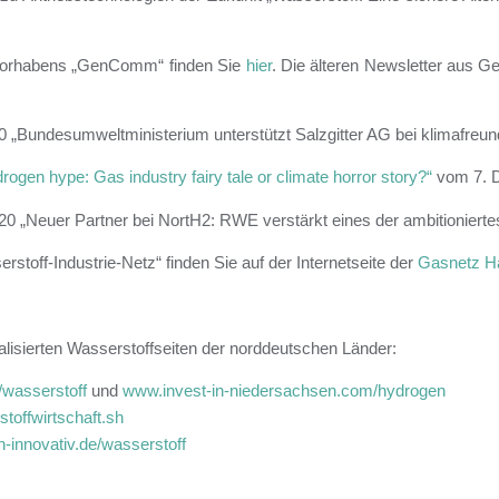
g Vorhabens „GenComm“ finden Sie
hier
. Die älteren Newsletter aus
Bundesumweltministerium unterstützt Salzgitter AG bei klimafreund
rogen hype: Gas industry fairy tale or climate horror story?“
vom 7. 
 „Neuer Partner bei NortH2: RWE verstärkt eines der ambitionierte
stoff-Industrie-Netz“ finden Sie auf der Internetseite der
Gasnetz 
lisierten Wasserstoffseiten der norddeutschen Länder:
wasserstoff
und
www.invest-in-niedersachsen.com/hydrogen
offwirtschaft.sh
innovativ.de/wasserstoff